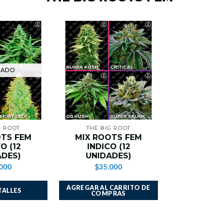
TADO
G ROOT
THE BIG ROOT
OTS FEM
MIX ROOTS FEM
O (12
INDICO (12
ADES)
UNIDADES)
000
$35.000
AGREGAR AL CARRITO DE
TALLES
COMPRAS