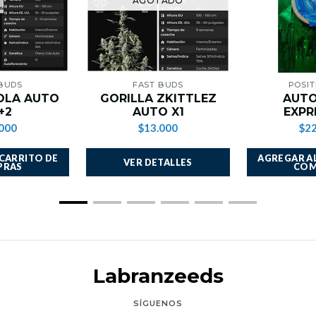
AGOTADO
 BUDS
FAST BUDS
POSI
OLA AUTO
GORILLA ZKITTLEZ
AUTO
+2
AUTO X1
EXPR
000
$13.000
$22
 CARRITO DE
AGREGAR AL
VER DETALLES
PRAS
COM
Labranzeeds
SÍGUENOS