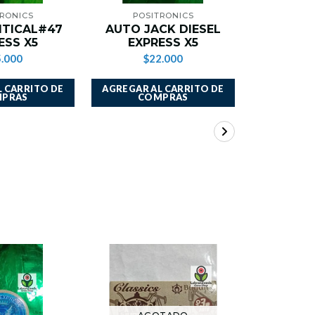
TRONICS
POSITRONICS
POS
ITICAL#47
AUTO JACK DIESEL
AUT
ESS X5
EXPRESS X5
EXP
.000
$22.000
$2
 CARRITO DE
AGREGAR AL CARRITO DE
AGREGAR A
PRAS
COMPRAS
CO