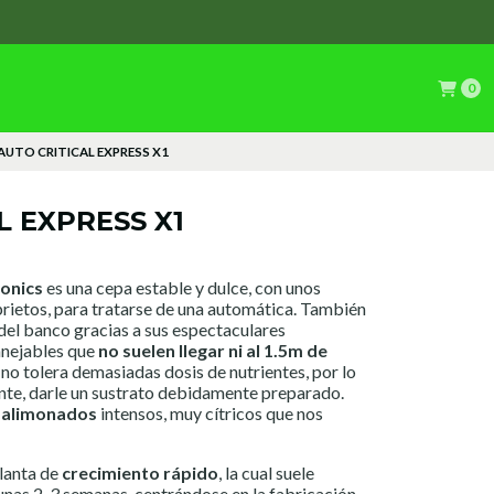
0
AUTO CRITICAL EXPRESS X1
L EXPRESS X1
ronics
es una cepa estable y dulce, con unos
ietos, para tratarse de una automática. También
 del banco gracias a sus espectaculares
anejables que
no suelen llegar ni al 1.5m de
no tolera demasiadas dosis de nutrientes, por lo
te, darle un sustrato debidamente preparado.
 alimonados
intensos, muy cítricos que nos
lanta de
crecimiento rápido
, la cual suele
unas 2-3 semanas, centrándose en la fabricación