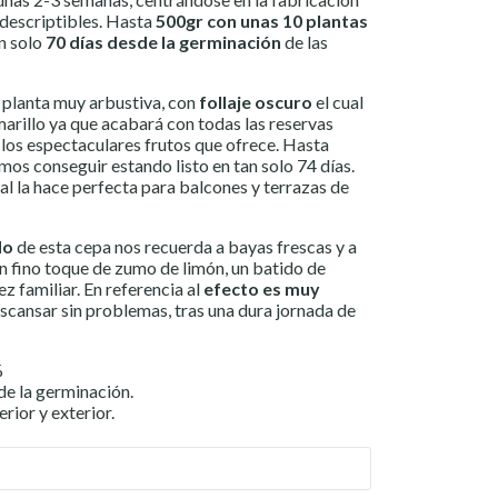
descriptibles. Hasta
500gr con unas 10 plantas
an solo
70 días desde la germinación
de las
planta muy arbustiva, con
follaje oscuro
el cual
arillo ya que acabará con todas las reservas
los espectaculares frutos que ofrece. Hasta
os conseguir estando listo en tan solo 74 días.
al la hace perfecta para balcones y terrazas de
do
de esta cepa nos recuerda a bayas frescas y a
un fino toque de zumo de limón, un batido de
ez familiar. En referencia al
efecto es muy
escansar sin problemas, tras una dura jornada de
%
de la germinación.
erior y exterior.