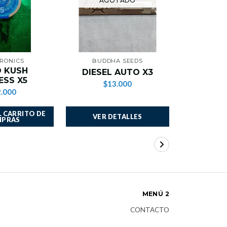
AGOTADO
AG
TRONICS
BUDDHA SEEDS
POS
 KUSH
AUTO
DIESEL AUTO X3
ESS X5
EXP
$13.000
.000
$
 CARRITO DE
VER DETALLES
VER 
PRAS
MENÚ 2
CONTACTO