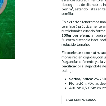
de cogollos de diámetros in
por m²,
estando listas en t
semillas.
En exterior
tendremos una 
terminará prácticamente am
nutricionales cuando forme 
100gr por ejemplar
podrem
Su corta distancia inter-nod
reducido tamaño.
El excelente
sabor afruta
moras recién cogidas
, con 
fragancias diferente y a la v
pacificadora
, dejándote d
trabajo.
Sativa/Indica:
25/75
Floración:
70 días des
Altura:
0,5-0,9m en int
SKU: SEMPOS00001