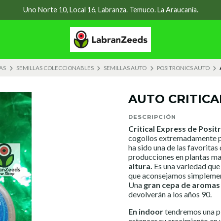
Uno Norte 10, Local 16, Labranza. Temuco. La Araucanía.
AS
SEMILLAS COLECCIONABLES
SEMILLAS AUTO
POSITRONICS AUTO
AUTO CRITICA
DESCRIPCIÓN
Critical Express de Posit
cogollos extremadamente pr
ha sido una de las favoritas
producciones en plantas m
altura.
Es una variedad que 
que aconsejamos simplemen
Una
gran cepa de aromas
devolverán a los años 90.
En indoor
tendremos una p
estancar su crecimiento en 