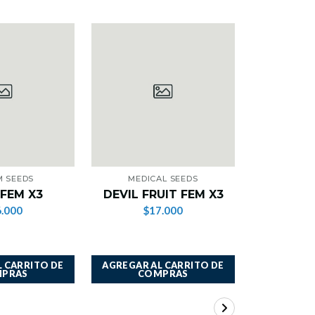
M SEEDS
MEDICAL SEEDS
MEDI
FEM X3
DEVIL FRUIT FEM X3
SOUR G
.000
$17.000
$1
 CARRITO DE
AGREGAR AL CARRITO DE
AGREGAR A
PRAS
COMPRAS
CO