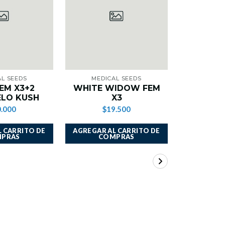
AL SEEDS
MEDICAL SEEDS
MEDI
EM X3+2
WHITE WIDOW FEM
SOME 
LO KUSH
X3
.000
$19.500
$1
 CARRITO DE
AGREGAR AL CARRITO DE
AGREGAR A
PRAS
COMPRAS
CO