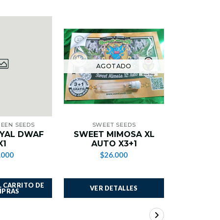
AGOTADO
AG
UEEN SEEDS
SWEET SEEDS
SWEE
YAL DWAF
SWEET MIMOSA XL
CREAM 
X1
AUTO X3+1
AUT
.000
$26.000
$2
 CARRITO DE
VER DETALLES
VER 
PRAS