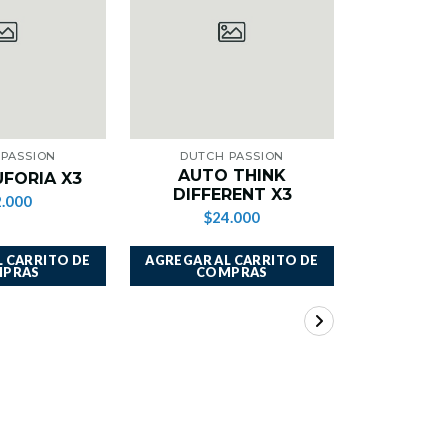
PASSION
DUTCH PASSION
DUTCH
AUTO THINK
FORIA X3
AUTO U
DIFFERENT X3
.000
$1
$24.000
 CARRITO DE
AGREGAR AL CARRITO DE
AGREGAR A
PRAS
COMPRAS
CO