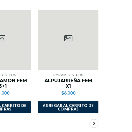
ID SEEDS
PYRAMID SEEDS
PYRA
AMON FEM
ALPUJARREÑA FEM
WEMBL
3+1
X1
$
.000
$6.000
 CARRITO DE
AGREGAR AL CARRITO DE
AGREGAR A
PRAS
COMPRAS
CO