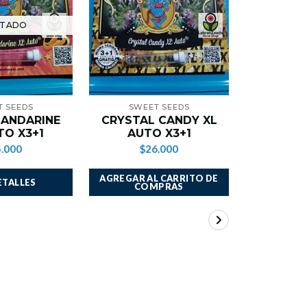
TADO
 SEEDS
SWEET SEEDS
SWEE
ANDARINE
CRYSTAL CANDY XL
KILLER
TO X3+1
AUTO X3+1
.000
$26.000
$2
AGREGAR AL CARRITO DE
AGREGAR A
ETALLES
COMPRAS
CO