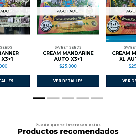
TADO
AGOTADO
AGO
 SEEDS
SWEET SEEDS
SWEET
BANNER
CREAM MANDARINE
CREAM M
 X3+1
AUTO X3+1
XL AU
000
$25.000
$25
TALLES
VER DETALLES
VER D
Puede que te interesen estos
Productos recomendados