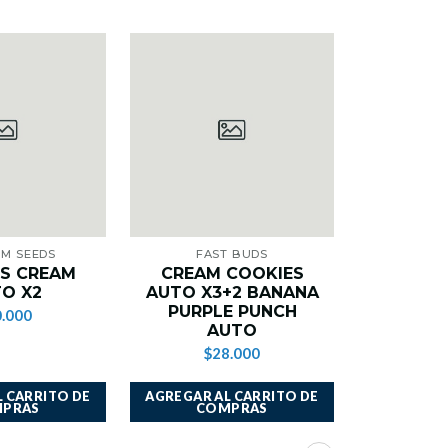
UM SEEDS
FAST BUDS
ROYAL 
S CREAM
CREAM COOKIES
AUTO S
O X2
AUTO X3+2 BANANA
$1
PURPLE PUNCH
.000
AUTO
$28.000
 CARRITO DE
AGREGAR AL CARRITO DE
AGREGAR A
PRAS
COMPRAS
CO