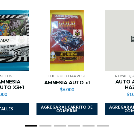
TADO
 SEEDS
THE GOLD HARVEST
ROYAL Q
AMNESIA
AUTO 
AMNESIA AUTO x1
AUTO X3+1
HAZ
$6.000
000
$10
AGREGAR AL CARRITO DE
AGREGAR AL
TALLES
COMPRAS
COM