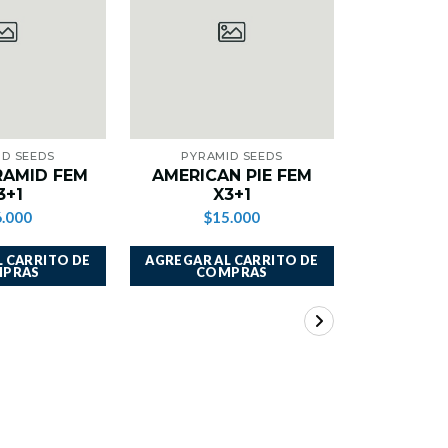
ID SEEDS
PYRAMID SEEDS
PYRA
RAMID FEM
AMERICAN PIE FEM
NEW YOR
3+1
X3+1
.000
$15.000
$1
 CARRITO DE
AGREGAR AL CARRITO DE
AGREGAR A
PRAS
COMPRAS
CO