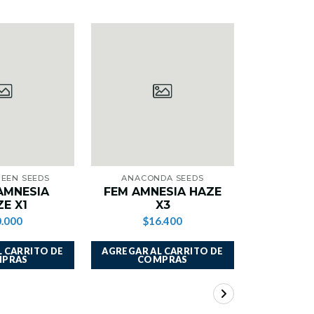
UEEN SEEDS
ANACONDA SEEDS
THE GO
AMNESIA
FEM AMNESIA HAZE
AMNESI
E X1
X3
.000
$16.400
$
 CARRITO DE
AGREGAR AL CARRITO DE
AGREGAR A
PRAS
COMPRAS
CO